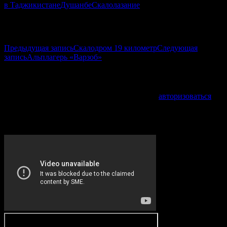
в Таджикистане
Душанбе
Скалолазание
Навигация по записям
Предыдущая запись
Скалодром 19 километр
Следующая
запись
Альплагерь «Варзоб»
Добавить комментарий
Для отправки комментария вам необходимо
авторизоваться
.
VIDEO