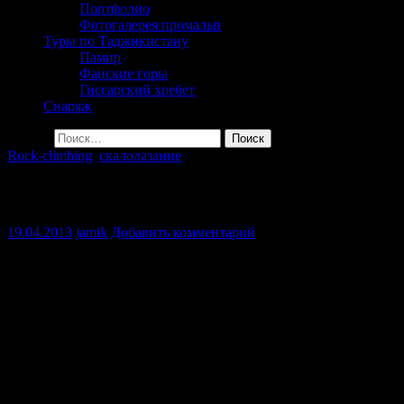
Портфолио
Фотогалерея промальп
Туры по Таджикистану
Памир
Фанские горы
Гиссарский хребет
Снаряж
Найти:
Rock-climbing
,
скалолазание
Скалодром 19 километр «Евроремонт»
19.04.2013
jamik
Добавить комментарий
Давно это сделано (презентация была в июне), но лучше
поздно чем никогда. Представляем вашему вниманию
обновления произошедшие на скалодроме 19 км. А именно
маршруты оборудованные постоянными точками страховки.
Товарищи таджики, а также любители и ценители таджикских
гор: теперь и у нас есть скалы оборудованные европейским
специалистом Иво Вейдманом (Yvo Weidmann), согласно
европейским стандартам! Дело за малым — найти скалолазов!