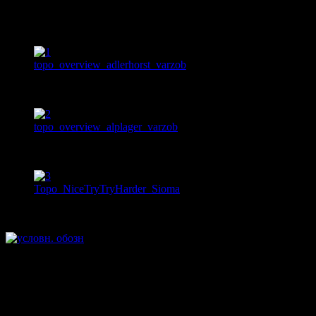
Итак, маршруты
:
Dependance Day, Pillar,
Sandstand,
Lazzy
Sunday
. Маршруты названы так самим
Иво, думаем, на это
он имеет полное право.
1
topo_overview_adlerhorst_varzob
2
topo_overview_alplager_varzob
3
Topo_NiceTryTryHarder_Sioma
Кроме скал на 19-м километре Иво также постарался и на
скалах Сиомы и Альплагеря.