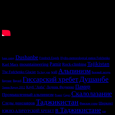
У нас ищут
Dushanbe
Friedrich Engels
Hydro-meteorological station Fedchenko
base camp
Tajikistan
Pamir
mountaineering
Karl Marx
Rock-climbing
Альпинизм
The Fedchenko Glacier
wall
To buy gas
Базовый лагерь
Душанбе
Гиссарский хребет
Бартанг
Варзоб
Памир
Клуб "Ахба"
Ледник Федченко
Замин Карор 2012
Скалолазание
Промышленный альпинизм
Ромит
Сарез
Таджикистан
Следы динозавров
Ширкент
Фанские горы
в Таджикистане
ЮЖНО-АЛИЧУРСКИЙ ХРЕБЕТ
газ