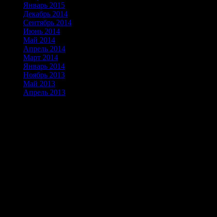
Январь 2015
(2)
Декабрь 2014
(2)
Сентябрь 2014
(3)
Июнь 2014
(3)
Май 2014
(2)
Апрель 2014
(2)
Март 2014
(3)
Январь 2014
(3)
Ноябрь 2013
(6)
Май 2013
(8)
Апрель 2013
(24)
Альпинизм скалолазание горный
туризм в Таджикистане
Скоро!
Звоните
contacts
mob +992934535909 e-mail: turakademia@gmail.com