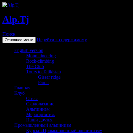
Alp.Tj
Поиск
Перейти к содержимому
Основное меню
English version
Mountaineering
Rock-climbing
The Club
Tours to Tajikistan
Gissar ridge
Pamir
Главная
Клуб
О нас
Скалолазание
Альпинизм
Мероприятия.
Наши друзья.
Промышленный альпинизм
Курсы «Промышленный альпинизм»