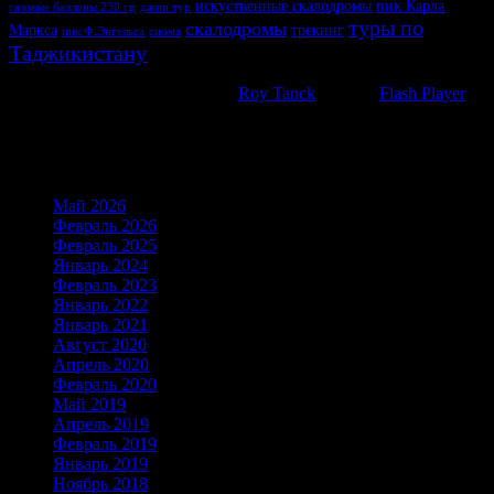
искуственные скалодромы
пик Карла
газовые баллоны 230 гр
джип тур
туры по
скалодромы
Маркса
трекинг
пик Ф.Энгельса
сиома
Таджикистану
WP Cumulus Flash tag cloud by
Roy Tanck
requires
Flash Player
9
or better.
Архивы
Май 2026
(6)
Февраль 2026
(21)
Февраль 2025
(21)
Январь 2024
(19)
Февраль 2023
(15)
Январь 2022
(23)
Январь 2021
(16)
Август 2020
(1)
Апрель 2020
(2)
Февраль 2020
(2)
Май 2019
(18)
Апрель 2019
(1)
Февраль 2019
(1)
Январь 2019
(1)
Ноябрь 2018
(1)